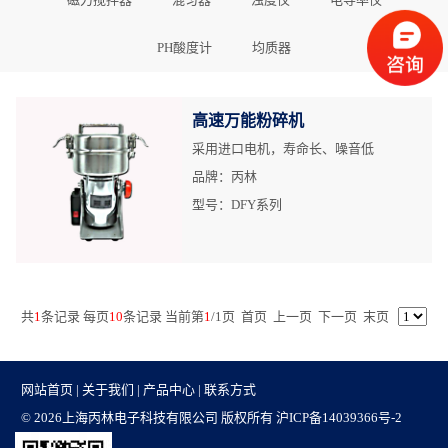
PH酸度计
均质器
高速万能粉碎机
采用进口电机，寿命长、噪音低
品牌：丙林
型号：DFY系列
共
1
条记录 每页
10
条记录 当前第
1
/
1
页
首页
上一页
下一页
末页
网站首页
|
关于我们
|
产品中心
|
联系方式
© 2026上海丙林电子科技有限公司 版权所有
沪ICP备14039366号-2