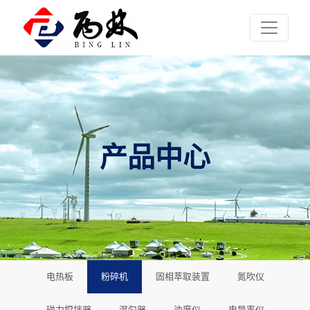
产品中心
电热板
粉碎机
固相萃取装置
氮吹仪
磁力搅拌器
混匀器
浊度仪
电导率仪