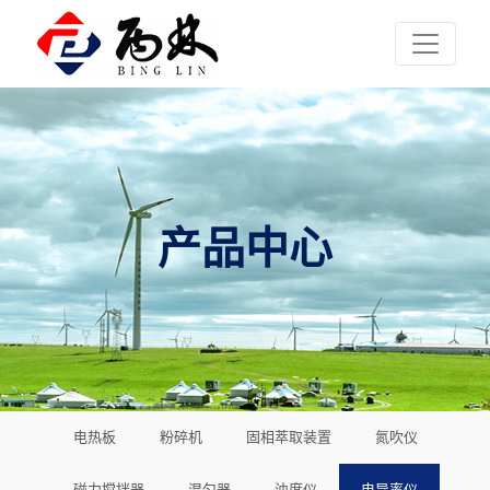
产品中心
电热板
粉碎机
固相萃取装置
氮吹仪
磁力搅拌器
混匀器
浊度仪
电导率仪