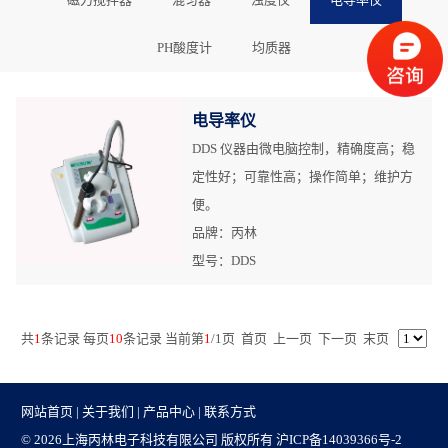
PH酸度计
均质器
电导率仪
DDS 仪器由微电脑控制，精确度高；稳
定性好；可靠性高；操作简单；维护方
便。
品牌：丙林
型号：DDS
共
1
条记录 每页
10
条记录 当前第
1
/
1
页
首页
上一页
下一页
末页
网站首页
|
关于我们
|
产品中心
|
联系方式
© 2026上海丙林电子科技有限公司 版权所有
沪ICP备14039366号-2